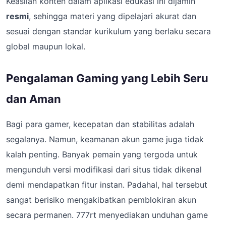
Keaslian konten dalam aplikasi edukasi ini dijamin
resmi
, sehingga materi yang dipelajari akurat dan
sesuai dengan standar kurikulum yang berlaku secara
global maupun lokal.
Pengalaman Gaming yang Lebih Seru
dan Aman
Bagi para gamer, kecepatan dan stabilitas adalah
segalanya. Namun, keamanan akun game juga tidak
kalah penting. Banyak pemain yang tergoda untuk
mengunduh versi modifikasi dari situs tidak dikenal
demi mendapatkan fitur instan. Padahal, hal tersebut
sangat berisiko mengakibatkan pemblokiran akun
secara permanen. 777rt menyediakan unduhan game